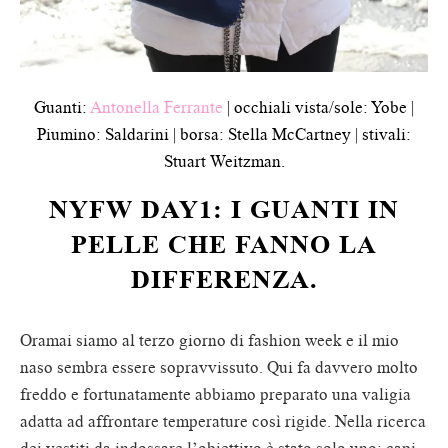
Guanti:
Antonella Ferrante
| occhiali vista/sole: Yobe |
Piumino: Saldarini | borsa: Stella McCartney | stivali:
Stuart Weitzman.
NYFW DAY1: I GUANTI IN
PELLE CHE FANNO LA
DIFFERENZA.
Oramai siamo al terzo giorno di fashion week e il mio
naso sembra essere sopravvissuto. Qui fa davvero molto
freddo e fortunatamente abbiamo preparato una valigia
adatta ad affrontare temperature così rigide. Nella ricerca
dei vestiti da indossare l’obiettivo è stato solo uno: capi