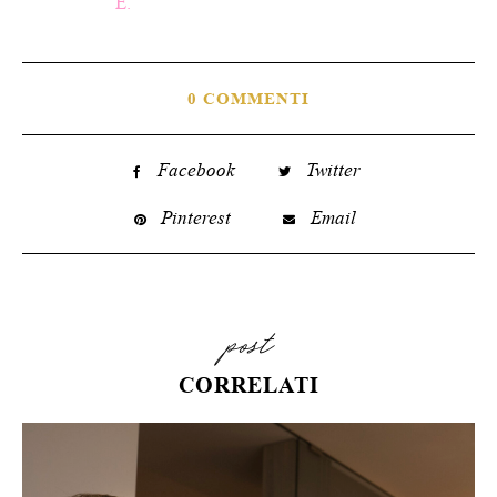
E.
0 COMMENTI
Facebook
Twitter
Pinterest
Email
post
CORRELATI