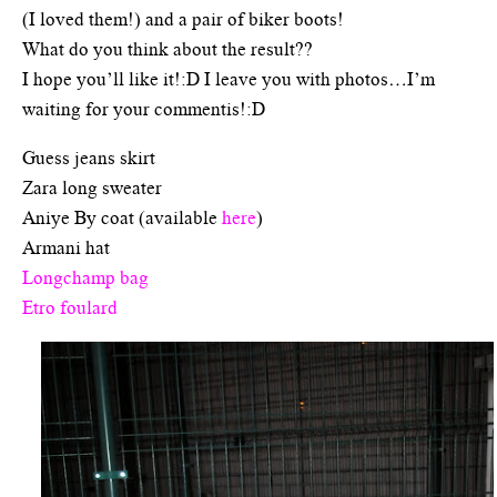
(I loved them!) and a pair of biker boots!
What do you think about the result??
I hope you’ll like it!:D I leave you with photos…I’m
waiting for your commentis!:D
Guess jeans skirt
Zara long sweater
Aniye By coat (available
here
)
Armani hat
Longchamp bag
Etro foulard