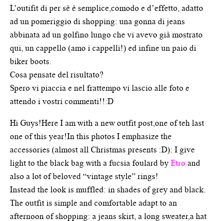
L’outifit di per sè è semplice,comodo e d’effetto, adatto
ad un pomeriggio di shopping: una gonna di jeans
abbinata ad un golfino lungo che vi avevo già mostrato
qui, un cappello (amo i cappelli!) ed infine un paio di
biker boots.
Cosa pensate del risultato?
Spero vi piaccia e nel frattempo vi lascio alle foto e
attendo i vostri commenti!!:D
Hi Guys!Here I am with a new outfit post,one of teh last
one of this year!In this photos I emphasize the
accessories (almost all Christmas presents :D): I give
light to the black bag with a fucsia foulard by
Etro
and
also a lot of beloved “vintage style” rings!
Instead the look is muffled: in shades of grey and black.
The outfit is simple and comfortable adapt to an
afternoon of shopping: a jeans skirt, a long sweater,a hat